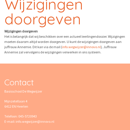
Wijzigingen
doorgeven
Wijzigingen doorgeven
Het is belangrijk dat wij beschikken over een actueel leerlingendossier. Wijzigingen
moeten daarom altijd worden doorgeven. U kunt de wijzigingen doorgeven aan
juffrouw Annemie. Dit kan via de mail (
info.wegwijzer@innovo.nl
)
. Juffrouw
Annemie zal vervolgens de wijzigingen verwerken in ons systeem.
Contact
Basisschool De Wegwijzer
Mijnzetellaan 4
6412 EN Heerlen
Telefoon: 045-5720943
E-mail: info.wegwijzer@innovo.nl